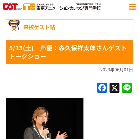
来校ゲスト帖
5/13(土) 声優：森久保祥太郎さんゲスト
トークショー
2023年06月01日
F
X
L
a
c
e
b
o