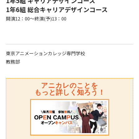
1年5組 キャリアデザインコース
1年6組 総合キャリアデザインコース
開演12：00～終演(予)13：00
東京アニメーションカレッジ専門学校
教務部
アニカレのことを
もっと詳しく知ろう！