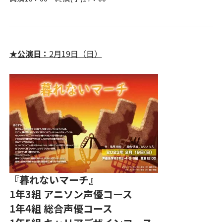
★公演日：
2月19日（日）
『暮れないマーチ』
1年3組 アニソン声優コース
1年4組 総合声優コース