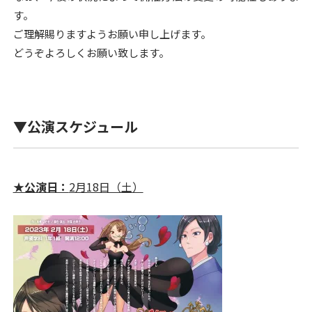
す。
ご理解賜りますようお願い申し上げます。
どうぞよろしくお願い致します。
▼公演スケジュール
★公演日：
2月18日（土）