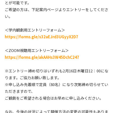
とが可能です。
ご希望の方は、下記案内ページよりエントリーをしてくださ
い。
＜学内観劇用エントリーフォーム＞
https://forms.gle/s32aEJrd3UGyyX2D7
＜ZOOM視聴用エントリーフォーム＞
https://forms.gle/akAAHs3W45DchC247
※エントリー締め切りはいずれも2月16日木曜日12：00にな
ります。ご協力お願い致します。
※申し込み先着順で定員（80名）になり次第締め切らせてい
ただきますので、
ご観劇をご希望される場合はお早めに申し込みください。
なお、今後の状況によって開催方法の変更の可能性もありま