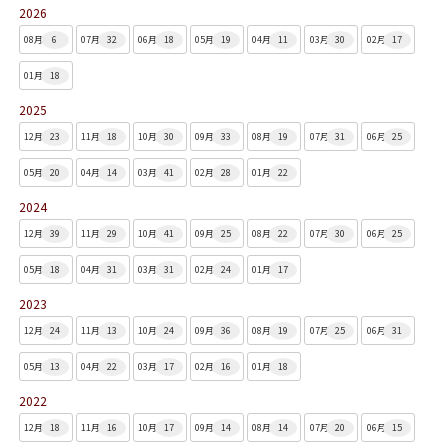
2026
08月
6
07月
32
06月
18
05月
19
04月
11
03月
30
02月
17
01月
18
2025
12月
23
11月
18
10月
30
09月
33
08月
19
07月
31
06月
25
05月
20
04月
14
03月
41
02月
28
01月
22
2024
12月
39
11月
29
10月
41
09月
25
08月
22
07月
30
06月
25
05月
18
04月
31
03月
31
02月
24
01月
17
2023
12月
24
11月
13
10月
24
09月
36
08月
19
07月
25
06月
31
05月
13
04月
22
03月
17
02月
16
01月
18
2022
12月
18
11月
16
10月
17
09月
14
08月
14
07月
20
06月
15