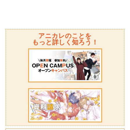
アニカレのことを
もっと詳しく知ろう！