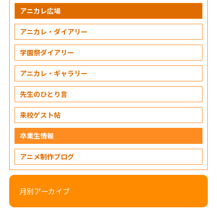
アニカレ広場
アニカレ・ダイアリー
学園祭ダイアリー
アニカレ・ギャラリー
先生のひとり言
来校ゲスト帖
卒業生情報
アニメ制作ブログ
月別アーカイブ