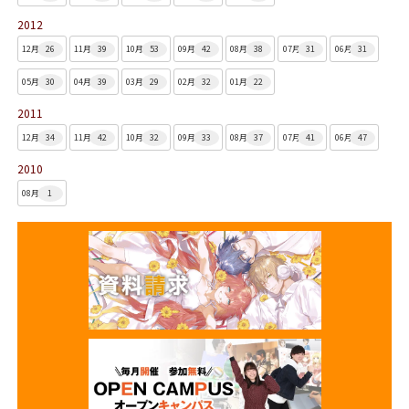
2012
12月
26
11月
39
10月
53
09月
42
08月
38
07月
31
06月
31
05月
30
04月
39
03月
29
02月
32
01月
22
2011
12月
34
11月
42
10月
32
09月
33
08月
37
07月
41
06月
47
2010
08月
1