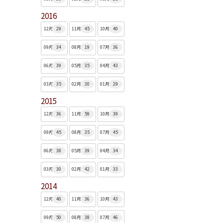
2016
12月
29
11月
45
10月
40
09月
34
08月
19
07月
36
06月
39
05月
35
04月
43
03月
35
02月
30
01月
29
2015
12月
36
11月
59
10月
39
09月
45
08月
35
07月
45
06月
38
05月
39
04月
34
03月
30
02月
42
01月
33
2014
12月
40
11月
36
10月
43
09月
50
08月
38
07月
46