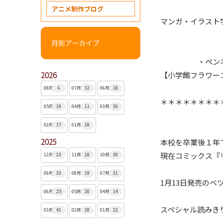
アニメ制作ブログ
マンガ・イラスト
月別アーカイブ
・ペンネーム
【小学館フラワー
2026
08月
6
07月
32
06月
18
＊＊＊＊＊＊＊＊
05月
19
04月
11
03月
30
02月
17
01月
18
2025
本校を卒業後１年
現在コミックス『
12月
23
11月
18
10月
30
09月
33
08月
19
07月
31
1月13日発売の
06月
25
05月
20
04月
14
スペシャル読みき
03月
41
02月
28
01月
22