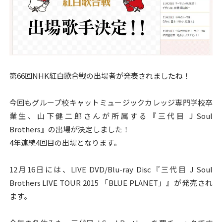
o
k
第66回NHK紅白歌合戦の出場者が発表されましたね！
今回もグループ校キャットミュージックカレッジ専門学校卒
業生、山下健二郎さんが所属する『三代目 J Soul
Brothers』の出場が決定しました！
4年連続4回目の出場となります。
12月16日には、LIVE DVD/Blu-ray Disc『三代目 J Soul
Brothers LIVE TOUR 2015 「BLUE PLANET」』が発売され
ます。