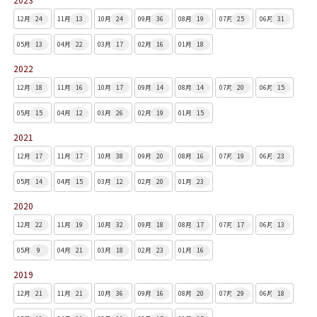
12月
24
11月
13
10月
24
09月
36
08月
19
07月
25
06月
31
05月
13
04月
22
03月
17
02月
16
01月
18
2022
12月
18
11月
16
10月
17
09月
14
08月
14
07月
20
06月
15
05月
15
04月
12
03月
26
02月
19
01月
15
2021
12月
17
11月
17
10月
38
09月
20
08月
16
07月
19
06月
23
05月
14
04月
15
03月
12
02月
20
01月
23
2020
12月
22
11月
19
10月
32
09月
18
08月
17
07月
17
06月
13
05月
9
04月
21
03月
18
02月
23
01月
16
2019
12月
21
11月
21
10月
36
09月
16
08月
20
07月
29
06月
18