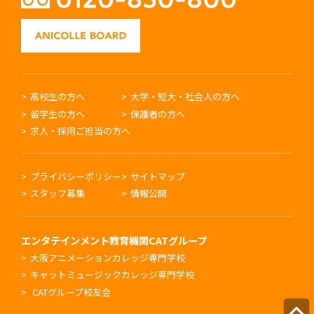
高校生の方へ
大学・短大・社会人の方へ
留学生の方へ
保護者の方へ
求人・採用ご担当の方へ
プライバシーポリシー
サイトマップ
スタッフ募集
情報公開
エンタテインメント教育機関
CATグループ
大阪アニメーションカレッジ専門学校
キャットミュージックカレッジ専門学校
CATグループ校友会