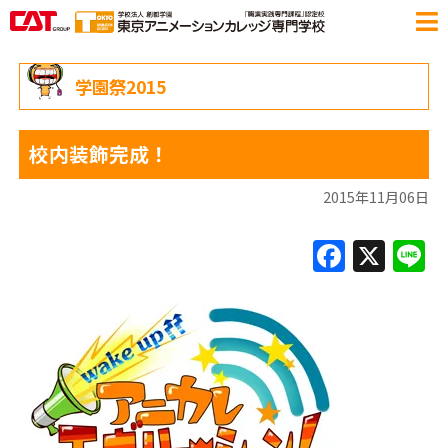
学園祭2015
校内装飾完成！
2015年11月06日
F
X
L
a
c
e
b
o
o