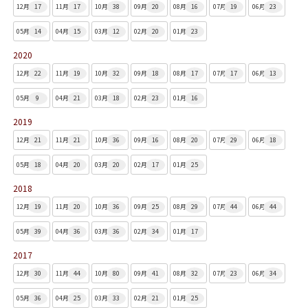
12月
17
11月
17
10月
38
09月
20
08月
16
07月
19
06月
23
05月
14
04月
15
03月
12
02月
20
01月
23
2020
12月
22
11月
19
10月
32
09月
18
08月
17
07月
17
06月
13
05月
9
04月
21
03月
18
02月
23
01月
16
2019
12月
21
11月
21
10月
36
09月
16
08月
20
07月
29
06月
18
05月
18
04月
20
03月
20
02月
17
01月
25
2018
12月
19
11月
20
10月
36
09月
25
08月
29
07月
44
06月
44
05月
39
04月
36
03月
36
02月
34
01月
17
2017
12月
30
11月
44
10月
80
09月
41
08月
32
07月
23
06月
34
05月
36
04月
25
03月
33
02月
21
01月
25