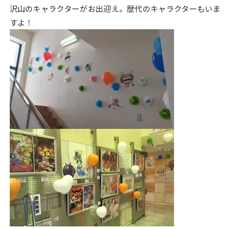
沢山のキャラクターがお出迎え。歴代のキャラクターもいま
すよ！