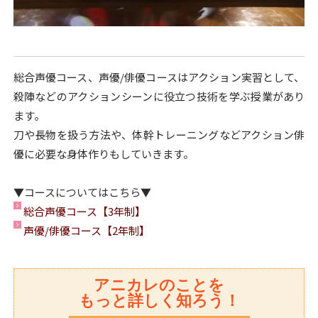
総合声優コース、声優/俳優コースはアクション実習として、
殺陣などのアクションシーンに役立つ技術を学ぶ授業があり
ます。
刀や長物を扱う方法や、体幹トレーニングなどアクション俳
優に必要な身体作りもしていきます。
▼コースについてはこちら▼
総合声優コース【3年制】
声優/俳優コース【2年制】
アニカレのことを
もっと詳しく知ろう！