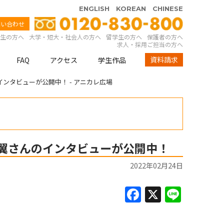
ENGLISH
KOREAN
CHINESE
問い合わせ
生の方へ
大学・短大・社会人の方へ
留学生の方へ
保護者の方へ
求人・採用ご担当の方へ
資料請求
FAQ
アクセス
学生作品
インタビューが公開中！ - アニカレ広場
渡翼さんのインタビューが公開中！
2022年02月24日
F
X
Li
a
n