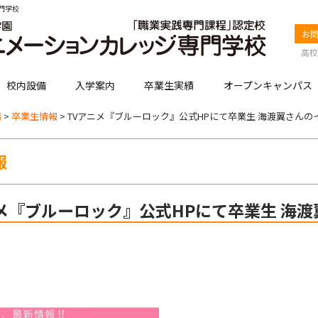
門学校
お
高校
校内設備
入学案内
卒業生実績
オープンキャンパス
場
>
卒業生情報
> TVアニメ『ブルーロック』公式HPにて卒業生 海渡翼さんの
報
ニメ『ブルーロック』公式HPにて卒業生 海