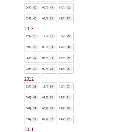
06月
40
05月
40
04月
42
03月
40
02月
33
01月
37
2013
12月
25
11月
27
10月
29
09月
30
08月
34
07月
38
06月
37
05月
34
04月
29
03月
28
02月
28
01月
36
2012
12月
26
11月
39
10月
53
09月
42
08月
38
07月
31
06月
31
05月
30
04月
39
03月
29
02月
32
01月
22
2011