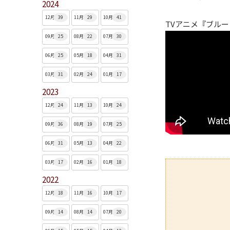
2024
12月
39
11月
29
10月
41
TVアニメ『ブルー
09月
25
08月
22
07月
30
06月
25
05月
18
04月
31
03月
31
02月
24
01月
17
2023
12月
24
11月
13
10月
24
09月
36
08月
19
07月
25
06月
31
05月
13
04月
22
03月
17
02月
16
01月
18
2022
12月
18
11月
16
10月
17
09月
14
08月
14
07月
20