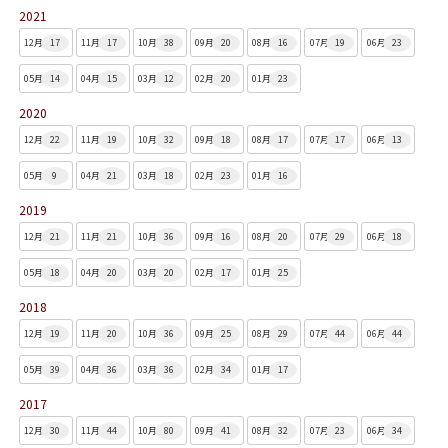
2021
12月
17
11月
17
10月
38
09月
20
08月
16
07月
19
06月
23
05月
14
04月
15
03月
12
02月
20
01月
23
2020
12月
22
11月
19
10月
32
09月
18
08月
17
07月
17
06月
13
05月
9
04月
21
03月
18
02月
23
01月
16
2019
12月
21
11月
21
10月
36
09月
16
08月
20
07月
29
06月
18
05月
18
04月
20
03月
20
02月
17
01月
25
2018
12月
19
11月
20
10月
36
09月
25
08月
29
07月
44
06月
44
05月
39
04月
36
03月
36
02月
34
01月
17
2017
12月
30
11月
44
10月
80
09月
41
08月
32
07月
23
06月
34