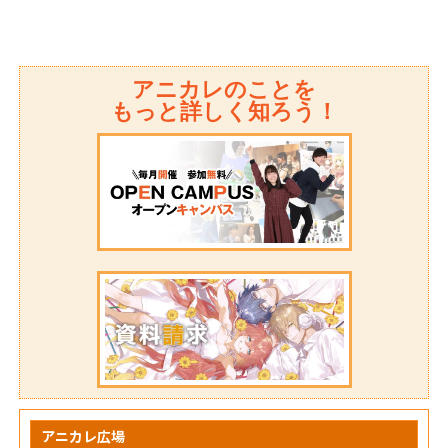
アニカレのことを
もっと詳しく知ろう！
アニカレ広場