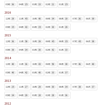
05月
36
04月
25
03月
33
02月
21
01月
25
2016
12月
29
11月
45
10月
40
09月
34
08月
19
07月
36
06月
39
05月
35
04月
43
03月
35
02月
30
01月
29
2015
12月
36
11月
59
10月
39
09月
45
08月
35
07月
45
06月
38
05月
39
04月
34
03月
30
02月
42
01月
33
2014
12月
40
11月
36
10月
43
09月
50
08月
38
07月
46
06月
40
05月
40
04月
42
03月
40
02月
33
01月
37
2013
12月
25
11月
27
10月
29
09月
30
08月
34
07月
38
06月
37
05月
34
04月
29
03月
28
02月
28
01月
36
2012