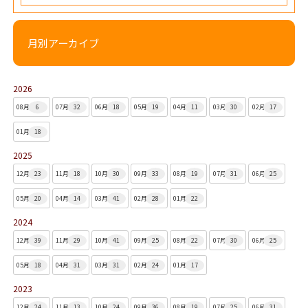
月別アーカイブ
2026
08月
6
07月
32
06月
18
05月
19
04月
11
03月
30
02月
17
01月
18
2025
12月
23
11月
18
10月
30
09月
33
08月
19
07月
31
06月
25
05月
20
04月
14
03月
41
02月
28
01月
22
2024
12月
39
11月
29
10月
41
09月
25
08月
22
07月
30
06月
25
05月
18
04月
31
03月
31
02月
24
01月
17
2023
12月
24
11月
13
10月
24
09月
36
08月
19
07月
25
06月
31