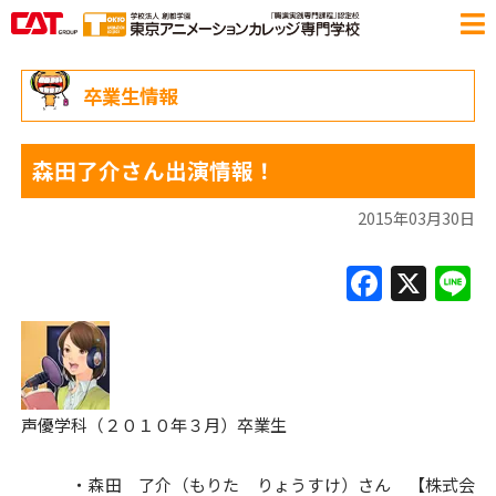
卒業生情報
森田了介さん出演情報！
2015年03月30日
F
X
L
a
c
e
b
声優学科（２０１０年３月）卒業生
o
o
・森田 了介（もりた りょうすけ）さん 【株式会