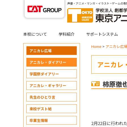
声優・アニメ・マンガ・イラスト・ゲームの専
本校について
学科紹介
サポートシステム
Home
>
アニカレ広
アニカレ広場
アニカレ・ダイアリー
アニカレ
学園祭ダイアリー
柿原徹
アニカレ・ギャラリー
先生のひとり言
来校ゲスト帖
卒業生情報
2月22日に行わ