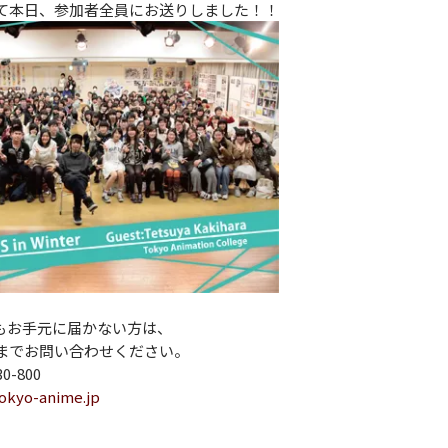
て本日、参加者全員にお送りしました！！
もお手元に届かない方は、
までお問い合わせください。
0-800
okyo-anime.jp