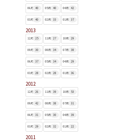
06月
40
05月
40
04月
42
03月
40
02月
33
01月
37
2013
12月
25
11月
27
10月
29
09月
30
08月
34
07月
38
06月
37
05月
34
04月
29
03月
28
02月
28
01月
36
2012
12月
26
11月
39
10月
53
09月
42
08月
38
07月
31
06月
31
05月
30
04月
39
03月
29
02月
32
01月
22
2011