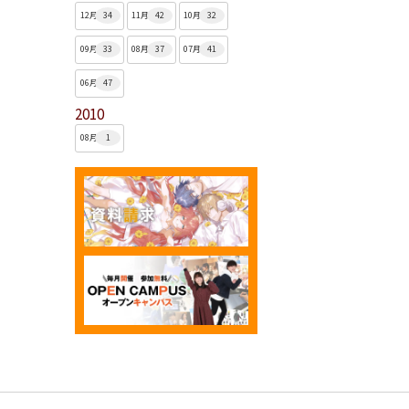
12月
34
11月
42
10月
32
09月
33
08月
37
07月
41
06月
47
2010
08月
1