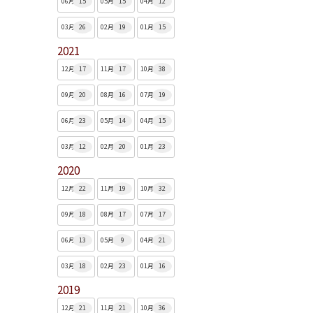
06月
15
05月
15
04月
12
03月
26
02月
19
01月
15
2021
12月
17
11月
17
10月
38
09月
20
08月
16
07月
19
06月
23
05月
14
04月
15
03月
12
02月
20
01月
23
2020
12月
22
11月
19
10月
32
09月
18
08月
17
07月
17
06月
13
05月
9
04月
21
03月
18
02月
23
01月
16
2019
12月
21
11月
21
10月
36