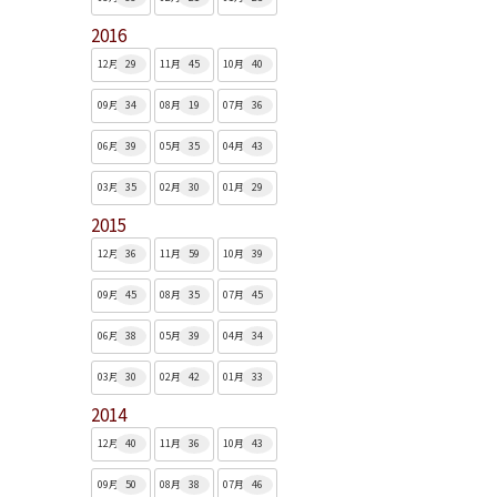
2016
12月
29
11月
45
10月
40
09月
34
08月
19
07月
36
06月
39
05月
35
04月
43
03月
35
02月
30
01月
29
2015
12月
36
11月
59
10月
39
09月
45
08月
35
07月
45
06月
38
05月
39
04月
34
03月
30
02月
42
01月
33
2014
12月
40
11月
36
10月
43
09月
50
08月
38
07月
46