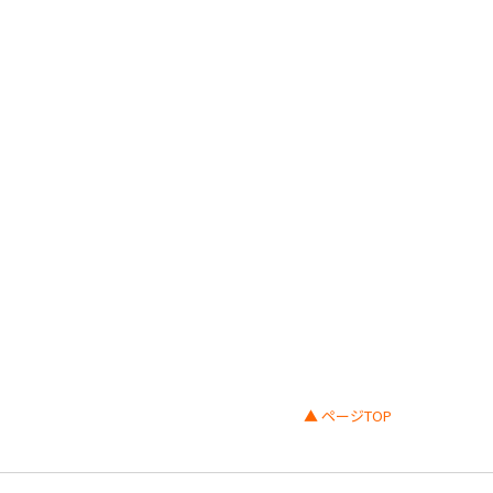
▲ ページTOP