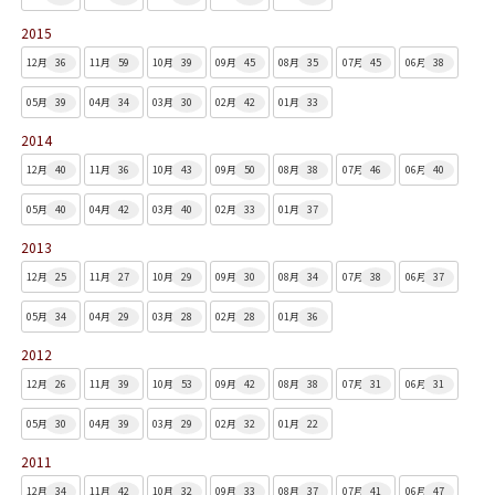
2015
12月
36
11月
59
10月
39
09月
45
08月
35
07月
45
06月
38
05月
39
04月
34
03月
30
02月
42
01月
33
2014
12月
40
11月
36
10月
43
09月
50
08月
38
07月
46
06月
40
05月
40
04月
42
03月
40
02月
33
01月
37
2013
12月
25
11月
27
10月
29
09月
30
08月
34
07月
38
06月
37
05月
34
04月
29
03月
28
02月
28
01月
36
2012
12月
26
11月
39
10月
53
09月
42
08月
38
07月
31
06月
31
05月
30
04月
39
03月
29
02月
32
01月
22
2011
12月
34
11月
42
10月
32
09月
33
08月
37
07月
41
06月
47