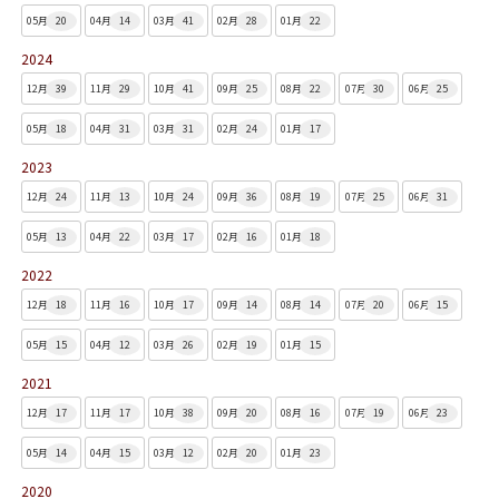
05月
20
04月
14
03月
41
02月
28
01月
22
2024
12月
39
11月
29
10月
41
09月
25
08月
22
07月
30
06月
25
05月
18
04月
31
03月
31
02月
24
01月
17
2023
12月
24
11月
13
10月
24
09月
36
08月
19
07月
25
06月
31
05月
13
04月
22
03月
17
02月
16
01月
18
2022
12月
18
11月
16
10月
17
09月
14
08月
14
07月
20
06月
15
05月
15
04月
12
03月
26
02月
19
01月
15
2021
12月
17
11月
17
10月
38
09月
20
08月
16
07月
19
06月
23
05月
14
04月
15
03月
12
02月
20
01月
23
2020