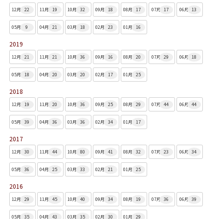
12月
22
11月
19
10月
32
09月
18
08月
17
07月
17
06月
13
05月
9
04月
21
03月
18
02月
23
01月
16
2019
12月
21
11月
21
10月
36
09月
16
08月
20
07月
29
06月
18
05月
18
04月
20
03月
20
02月
17
01月
25
2018
12月
19
11月
20
10月
36
09月
25
08月
29
07月
44
06月
44
05月
39
04月
36
03月
36
02月
34
01月
17
2017
12月
30
11月
44
10月
80
09月
41
08月
32
07月
23
06月
34
05月
36
04月
25
03月
33
02月
21
01月
25
2016
12月
29
11月
45
10月
40
09月
34
08月
19
07月
36
06月
39
05月
35
04月
43
03月
35
02月
30
01月
29