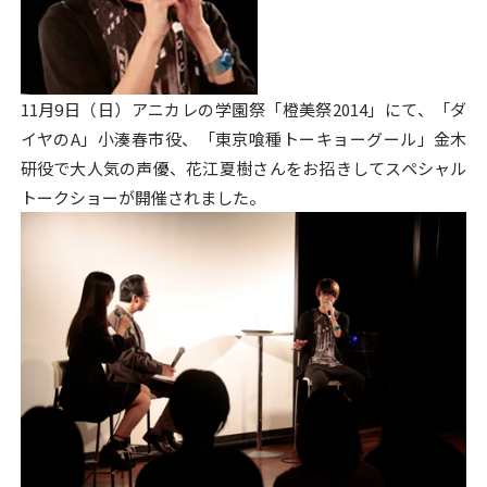
o
k
11月9日（日）アニカレの学園祭「橙美祭2014」にて、「ダ
イヤのA」小湊春市役、「東京喰種トーキョーグール」金木
研役で大人気の声優、花江夏樹さんをお招きしてスペシャル
トークショーが開催されました。