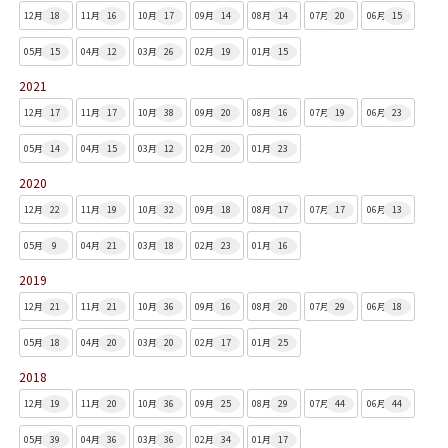
12月
18
11月
16
10月
17
09月
14
08月
14
07月
20
06月
15
05月
15
04月
12
03月
26
02月
19
01月
15
2021
12月
17
11月
17
10月
38
09月
20
08月
16
07月
19
06月
23
05月
14
04月
15
03月
12
02月
20
01月
23
2020
12月
22
11月
19
10月
32
09月
18
08月
17
07月
17
06月
13
05月
9
04月
21
03月
18
02月
23
01月
16
2019
12月
21
11月
21
10月
36
09月
16
08月
20
07月
29
06月
18
05月
18
04月
20
03月
20
02月
17
01月
25
2018
12月
19
11月
20
10月
36
09月
25
08月
29
07月
44
06月
44
05月
39
04月
36
03月
36
02月
34
01月
17