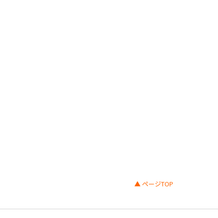
▲ ページTOP