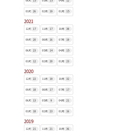
06月
15
05月
15
04月
12
03月
26
02月
19
01月
15
2021
12月
17
11月
17
10月
38
09月
20
08月
16
07月
19
06月
23
05月
14
04月
15
03月
12
02月
20
01月
23
2020
12月
22
11月
19
10月
32
09月
18
08月
17
07月
17
06月
13
05月
9
04月
21
03月
18
02月
23
01月
16
2019
12月
21
11月
21
10月
36