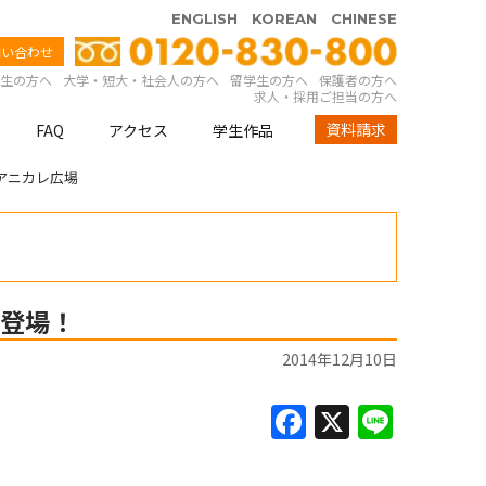
ENGLISH
KOREAN
CHINESE
問い合わせ
生の方へ
大学・短大・社会人の方へ
留学生の方へ
保護者の方へ
求人・採用ご担当の方へ
資料請求
FAQ
アクセス
学生作品
 アニカレ広場
に登場！
2014年12月10日
F
X
Li
a
n