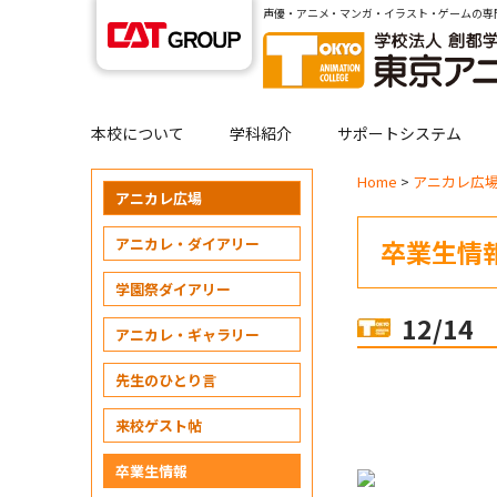
声優・アニメ・マンガ・イラスト・ゲームの専
本校について
学科紹介
サポートシステム
Home
>
アニカレ広
アニカレ広場
アニカレ・ダイアリー
卒業生情
学園祭ダイアリー
12/1
アニカレ・ギャラリー
先生のひとり言
来校ゲスト帖
卒業生情報