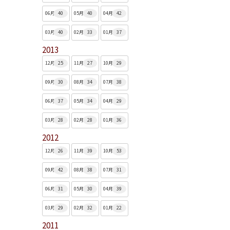
06月
40
05月
40
04月
42
03月
40
02月
33
01月
37
2013
12月
25
11月
27
10月
29
09月
30
08月
34
07月
38
06月
37
05月
34
04月
29
03月
28
02月
28
01月
36
2012
12月
26
11月
39
10月
53
09月
42
08月
38
07月
31
06月
31
05月
30
04月
39
03月
29
02月
32
01月
22
2011