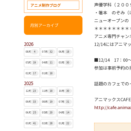
声優学科（２００
アニメ制作ブログ
・箸本 のぞみ（
ニューオープンの
月別アーカイブ
＊＊＊＊＊＊＊＊
アニメ専門チャンネ
12/14にはアニ
2026
08月
4
07月
32
06月
18
■12/14 17
05月
19
04月
11
03月
30
参加は事前予約の
02月
17
01月
18
2025
話題のカフェでの
12月
23
11月
18
10月
30
アニマックスCAFE
09月
33
08月
19
07月
31
http://cafe.animax
06月
25
05月
20
04月
14
03月
41
02月
28
01月
22