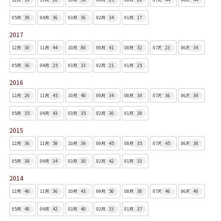
05月
39
04月
36
03月
36
02月
34
01月
17
2017
12月
30
11月
44
10月
80
09月
41
08月
32
07月
23
06月
34
05月
36
04月
25
03月
33
02月
21
01月
25
2016
12月
29
11月
45
10月
40
09月
34
08月
19
07月
36
06月
39
05月
35
04月
43
03月
35
02月
30
01月
29
2015
12月
36
11月
59
10月
39
09月
45
08月
35
07月
45
06月
38
05月
39
04月
34
03月
30
02月
42
01月
33
2014
12月
40
11月
36
10月
43
09月
50
08月
38
07月
46
06月
40
05月
40
04月
42
03月
40
02月
33
01月
37