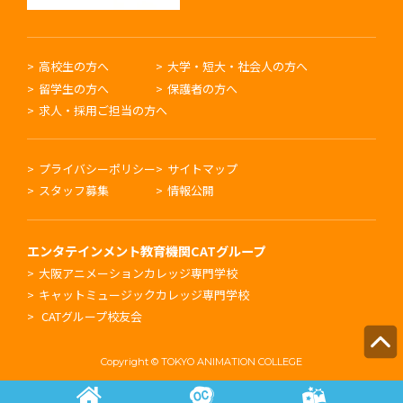
高校生の方へ
大学・短大・社会人の方へ
留学生の方へ
保護者の方へ
求人・採用ご担当の方へ
プライバシーポリシー
サイトマップ
スタッフ募集
情報公開
エンタテインメント教育機関
CATグループ
大阪アニメーションカレッジ専門学校
キャットミュージックカレッジ専門学校
CATグループ校友会
Copyright © TOKYO ANIMATION COLLEGE