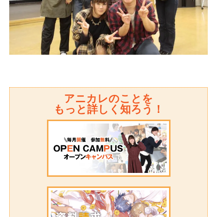
アニカレのことを
もっと詳しく知ろう！