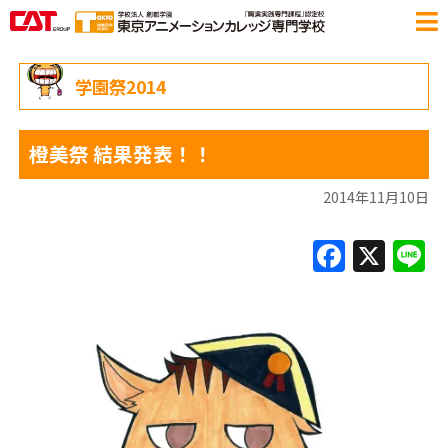
学園祭2014
橙美祭 結果発表！！
2014年11月10日
F
X
L
a
c
e
b
o
o