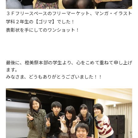
３Ｆフリースペースのフリーマーケット、マンガ・イラスト
学科２年生の【ゴリマ】でした！
表彰状を手にしてのワンショット！
最後に、橙美祭本部の学生より、心をこめて重ねて申し上げ
ます。
みなさま、どうもありがとうございました！！