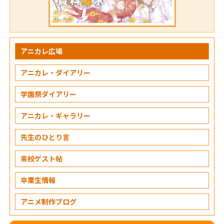
アニカレ広場
アニカレ・ダイアリー
学園祭ダイアリー
アニカレ・ギャラリー
先生のひとり言
来校ゲスト帖
卒業生情報
アニメ制作ブログ