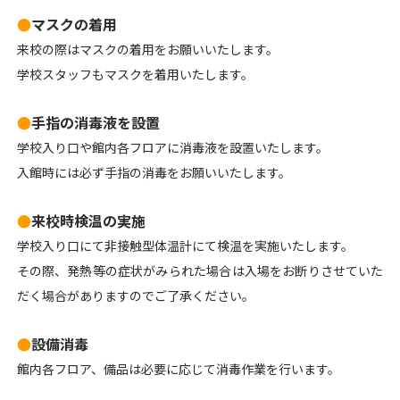
●
マスクの着用
来校の際はマスクの着用をお願いいたします。
学校スタッフもマスクを着用いたします。
●
手指の消毒液を設置
学校入り口や館内各フロアに消毒液を設置いたします。
入館時には必ず手指の消毒をお願いいたします。
●
来校時検温の実施
学校入り口にて非接触型体温計にて検温を実施いたします。
その際、発熱等の症状がみられた場合は入場をお断りさせていた
だく場合がありますのでご了承ください。
●
設備消毒
館内各フロア、備品は必要に応じて消毒作業を行います。