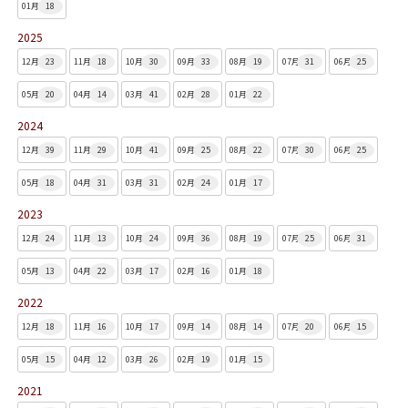
01月
18
2025
12月
23
11月
18
10月
30
09月
33
08月
19
07月
31
06月
25
05月
20
04月
14
03月
41
02月
28
01月
22
2024
12月
39
11月
29
10月
41
09月
25
08月
22
07月
30
06月
25
05月
18
04月
31
03月
31
02月
24
01月
17
2023
12月
24
11月
13
10月
24
09月
36
08月
19
07月
25
06月
31
05月
13
04月
22
03月
17
02月
16
01月
18
2022
12月
18
11月
16
10月
17
09月
14
08月
14
07月
20
06月
15
05月
15
04月
12
03月
26
02月
19
01月
15
2021