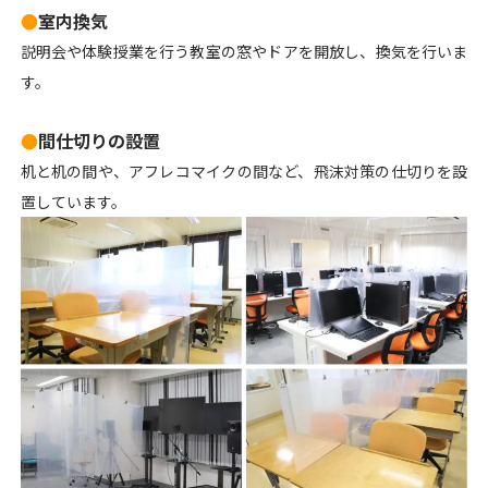
●
室内換気
説明会や体験授業を行う教室の窓やドアを開放し、換気を行いま
す。
●
間仕切りの設置
机と机の間や、アフレコマイクの間など、飛沫対策の仕切りを設
置しています。