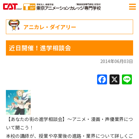
アニカレ・ダイアリー
近日開催！進学相談会
2014年06月03日
F
X
L
a
c
e
b
【あなたの街の進学相談会】～アニメ・漫画・声優業界につ
o
いて聞こう！
o
本校の講師が、授業や卒業後の進路・業界について詳しくご