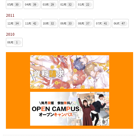
05月
30
04月
39
03月
29
02月
32
01月
22
2011
12月
34
11月
42
10月
32
09月
33
08月
37
07月
41
06月
47
2010
08月
1