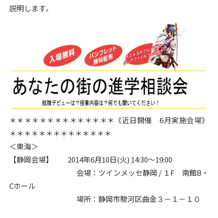
説明します。
k
＊＊＊＊＊＊＊＊＊＊＊＊＊＊《近日開催 6月実施会場》
＊＊＊＊＊＊＊＊＊＊＊＊＊＊
＜東海＞
【静岡会場】 2014年6月10日(火) 14:30～19:00
会場：ツインメッセ静岡 / １F 南館B・
Cホール
場所：静岡市駿河区曲金３－１－１０