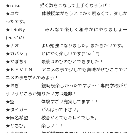
o
★reisu 描く数をこなして上手くなろうぜ！
★ユウ 体験授業がもうとにかく明るくて、楽しか
k
ったです。
★I RoNy みんなで楽しく和やかにやりましょー
(>ω<*)ﾉﾉ
★ナオ よい勉強になりました。またきたいです。
★ガバショ とにかく楽しいです(*´ω｀*)
★かぼちゃ 最後はのびのびとできました！
★ＫＥＶＩＮ アニメの事で少しでも興味がぜひここでア
ニメの事を学んでみよう！
★おぎ 銀時役楽しかったですよ〜！専門学校がど
ういうところか知りたい方は是非！
★空 体験すごい充実してます！！
★タイガー がんばって下さい。
★匿名希望 校舎がとてもキレイでした。
★どちび。 楽しい！！