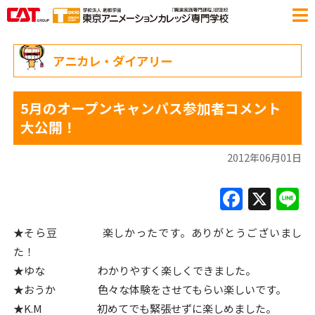
アニカレ・ダイアリー
5月のオープンキャンパス参加者コメント
大公開！
2012年06月01日
F
X
L
a
★そら豆 楽しかったです。ありがとうございまし
c
た！
e
★ゆな わかりやすく楽しくできました。
b
★おうか 色々な体験をさせてもらい楽しいです。
o
★K.M 初めてでも緊張せずに楽しめました。