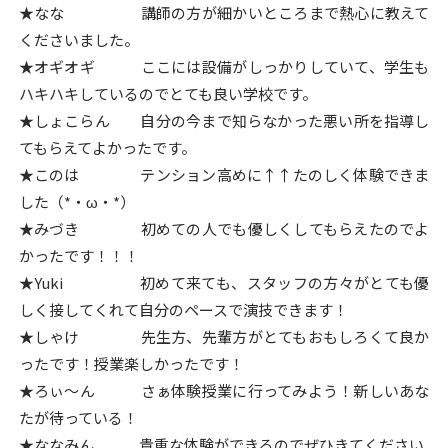
★なな 講師の方が細かいところまで熱心に教えて
くださいました。
★オギオギ ここには設備がしっかりしていて、学生も
ハキハキしているのでとても良い学校です。
★しょこらん 自分の今まで知らなかった悪い所を指導し
てもらえてよかったです。
★このは テンション高めに↑↑たのしく体験できま
した（*・ω・*）
★みづき 初めての人でも優しくしてもらえたのでよ
かったです！！！
★Yuki 初めて来ても、スタッフの方々がとても優
しく接してくれて自分のペースで演技できます！
★しゃけ 先生方、先輩方がとてもおもしろくて良か
ったです！授業楽しかったです！
★ろぃ〜ん さぁ体験授業に行ってみよう！新しいあな
たが待っている！
★ななみん 貴重な体験ができるのでぜひきてください