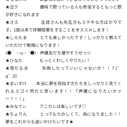
★泣ク 趣味で歌っている人も参加するともっと歌
が好きになれます
★さえ 生徒さんも先生方もステキな方ばかりで
す。1度は来て体験授業をすることをオススメします！
★しらたま とても楽しかったです！しっかりと教えて
いただけて勉強になります！
(●｀・ω・´●) 声優友だち増やそうぜっ☆
★ひなた もっとくわしくやりたい！
★雪だるま 失敗したっていいじゃないか！！？(゜
д゜)))
★まいすけ 本当に夢を目指す方たちをしっかりと見てく
れるスゴイ所だと思います！！『声優になりたいかァ
ー？！！』
★みなてぃ アニカレは楽しいです♡
★ちょりん とってもたのしくて、為になりました！！
夢をこれからも追いかけたいです★