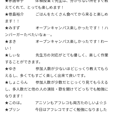
★赤唐辛子 体験授業で先生は、分からない所をすぐ教
えてくれて、とっても楽しめます！
★巻島裕介 ごはんをたくさん食べてから来ると楽しめ
ます！！
★みすず オープンキャンパス楽しかったです！！ハ
ンバーガーたべたいなぁ…。
★まき オープンキャンパス楽しかったです！わー
い！
★しぃな 先生方の対応がとても優しく、楽しく作業
することができます。
★ゆき 参加人数が少ないほどじっくり教えてもら
えるし、多くてもすごく楽しく出来て良いです。
★しょこらん 参加人数が少数だとじっくり見てもらえる
し、多人数だと他の人の演技・歌を聞けてどっちでも勉強に
なります！
★このは。 アニソンもアフレコも両方たのしいよ☆彡
★プリン 今日はアフレコですごく勉強になりました