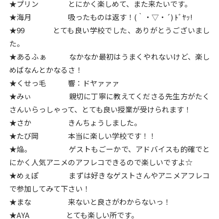
★プリン とにかく楽しめて、また来たいです。
★海月 吸ったものは返す！(｀・▽・´) ﾄﾞﾔｯ!
★99 とても良い学校でした、ありがとうございまし
た。
★あるふぁ なかなか最初はうまくやれないけど、楽し
めばなんとかなるさ！
★くせっ毛 響：ドヤァァァ
★みぃ 親切に丁寧に教えてくださる先生方がたく
さんいらっしゃって、とても良い授業が受けられます！
★さか きんちょうしました。
★たび岡 本当に楽しい学校です！！
★焔。 ゲストもごーかで、アドバイスも的確でと
にかく人気アニメのアフレコできるので楽しいですよ☆
★めぇぽ まずは好きなゲストさんやアニメアフレコ
で参加してみて下さい！
★まな 来ないと良さがわからないっ！
★AYA とても楽しい所です。