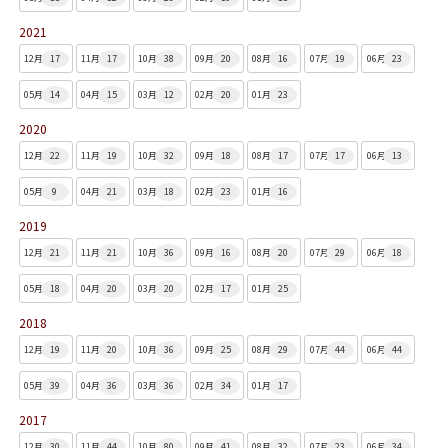
2021
12月
17
11月
17
10月
38
09月
20
08月
16
07月
19
06月
23
05月
14
04月
15
03月
12
02月
20
01月
23
2020
12月
22
11月
19
10月
32
09月
18
08月
17
07月
17
06月
13
05月
9
04月
21
03月
18
02月
23
01月
16
2019
12月
21
11月
21
10月
36
09月
16
08月
20
07月
29
06月
18
05月
18
04月
20
03月
20
02月
17
01月
25
2018
12月
19
11月
20
10月
36
09月
25
08月
29
07月
44
06月
44
05月
39
04月
36
03月
36
02月
34
01月
17
2017
12月
30
11月
44
10月
80
09月
41
08月
32
07月
23
06月
34