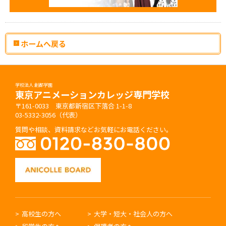
ホームへ戻る
学校法人 創都学園
東京アニメーションカレッジ専門学校
〒161-0033 東京都新宿区下落合 1-1-8
03-5332-3056（代表）
質問や相談、資料請求などお気軽にお電話ください。
高校生の方へ
大学・短大・社会人の方へ