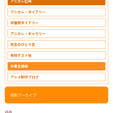
アニカレ広場
アニカレ・ダイアリー
学園祭ダイアリー
アニカレ・ギャラリー
先生のひとり言
来校ゲスト帖
卒業生情報
アニメ制作ブログ
月別アーカイブ
2026