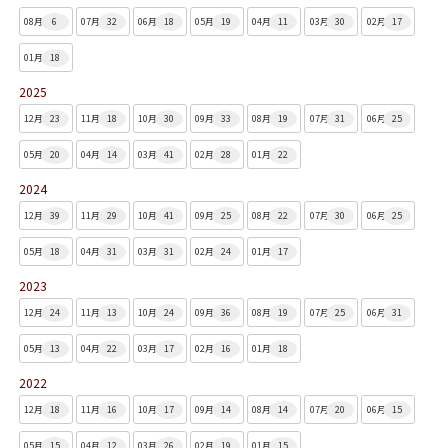
08月
6
07月
32
06月
18
05月
19
04月
11
03月
30
02月
17
01月
18
2025
12月
23
11月
18
10月
30
09月
33
08月
19
07月
31
06月
25
05月
20
04月
14
03月
41
02月
28
01月
22
2024
12月
39
11月
29
10月
41
09月
25
08月
22
07月
30
06月
25
05月
18
04月
31
03月
31
02月
24
01月
17
2023
12月
24
11月
13
10月
24
09月
36
08月
19
07月
25
06月
31
05月
13
04月
22
03月
17
02月
16
01月
18
2022
12月
18
11月
16
10月
17
09月
14
08月
14
07月
20
06月
15
05月
15
04月
12
03月
26
02月
19
01月
15