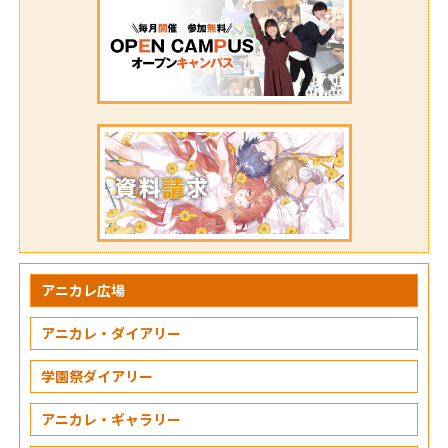
アニカレ広場
アニカレ・ダイアリー
学園祭ダイアリー
アニカレ・ギャラリー