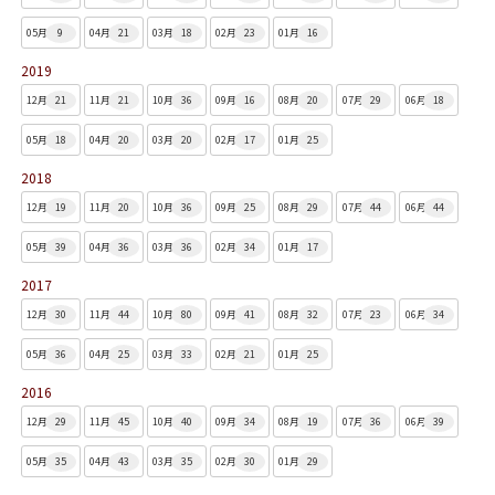
05月
9
04月
21
03月
18
02月
23
01月
16
2019
12月
21
11月
21
10月
36
09月
16
08月
20
07月
29
06月
18
05月
18
04月
20
03月
20
02月
17
01月
25
2018
12月
19
11月
20
10月
36
09月
25
08月
29
07月
44
06月
44
05月
39
04月
36
03月
36
02月
34
01月
17
2017
12月
30
11月
44
10月
80
09月
41
08月
32
07月
23
06月
34
05月
36
04月
25
03月
33
02月
21
01月
25
2016
12月
29
11月
45
10月
40
09月
34
08月
19
07月
36
06月
39
05月
35
04月
43
03月
35
02月
30
01月
29