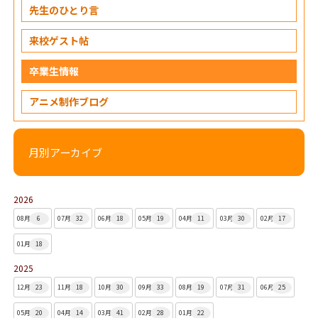
先生のひとり言
来校ゲスト帖
卒業生情報
アニメ制作ブログ
月別アーカイブ
2026
08月
6
07月
32
06月
18
05月
19
04月
11
03月
30
02月
17
01月
18
2025
12月
23
11月
18
10月
30
09月
33
08月
19
07月
31
06月
25
05月
20
04月
14
03月
41
02月
28
01月
22