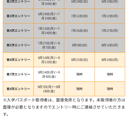
第2次
エントリー
6月28日(日)
6月29日(月)
月26日(金)
6月29日(月)～
7
第3次
エントリー
7月12日(日)
7月13日(月)
月10日(金)
7月13日(月)～
7
第4次
エントリー
7月26日(日)
7月27日(月)
月24日(金)
7月27日(月)～
8
第5次
エントリー
8月9日(日)
8月10日(月)
月7日(金)
8月10日(月)～
8
第6次
エントリー
8月23日(日)
8月24日(月)
月21日(金)
8月24日(月)～
9
第7次
エントリー
随時
随時
月4日(金)
9月7日(月)～
9月
第8次
エントリー
随時
随時
18日(金)
※入学パスポート取得者は、面接免除となります。未取得者の方は
面接が必要となりますのでエントリー時にご連絡させていただきま
す。