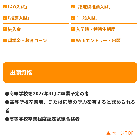
｢AO入試」
｢指定校推薦入試」
｢推薦入試」
｢一般入試」
納入金
入学時・特待生制度
奨学金・教育ローン
Webエントリー・出願
出願資格
●高等学校を2027年3月に卒業予定の者
●高等学校卒業者、または同等の学力を有すると認められる
者
●高等学校卒業程度認定試験合格者
▲ ページTOP