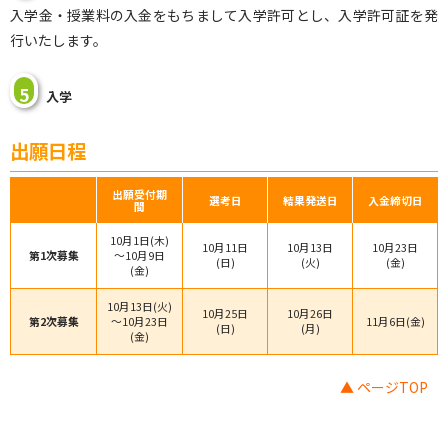
入学金・授業料の入金をもちまして入学許可とし、入学許可証を発
行いたします。
5
入学
出願日程
出願受付期
選考日
結果発送日
入金締切日
間
10月1日(木)
10月11日
10月13日
10月23日
第1次募集
～10月9日
(日)
(火)
(金)
(金)
10月13日(火)
10月25日
10月26日
第2次募集
～10月23日
11月6日(金)
(日)
(月)
(金)
▲ ページTOP