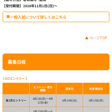
【
受付期間】2026年11月1日(日)〜
一般入試について詳しくはこちら
▲ ページTOP
募集日程
【 AOエントリー 】
エントリー受付
選考日
結果発送日
期間
6月1日(月)～
6月
第1次
エントリー
6月14日(日)
6月15日(月)
12日(金)
6月15日(月)～
6