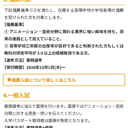
下記推薦基準①②を満たし、在籍する高等学校の学校長等の推薦
を受けられた方を対象とします。
【
推薦基準】
① アニメーション・芸術分野に関わる業界に強い興味を持ち、将
来の進路として捉えていること。
② 高等学校三年間の出席率が良好であると判断された方もしくは
教科の評定平均が 3.0 以上の成績取得である方。
【
選考方法】書類選考
【
受付期間】2026年10月1日(木)～
推薦入試について詳しくはこちら
4.一般入試
書類選考に加えて面接を行います。面接ではアニメーション・芸術
分野に対する意思・想いを伝えてください。
入学パスポート取得者は面接が免除となります。
【
選考方法】書類選考+面接