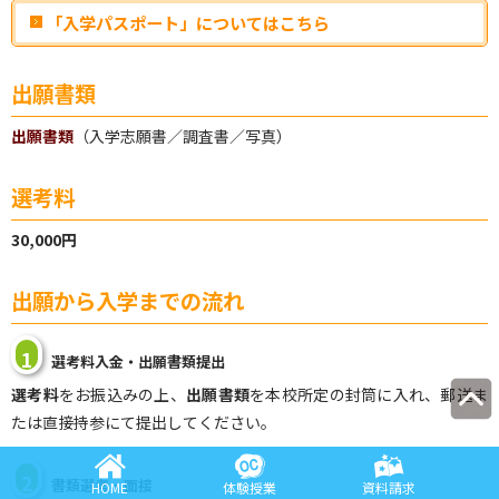
「入学パスポート」についてはこちら
出願書類
出願書類
（入学志願書／調査書／写真）
選考料
30,000円
出願から入学までの流れ
1
選考料入金・出願書類提出
選考料
をお振込みの上、
出願書類
を本校所定の封筒に入れ、郵送ま
たは直接持参にて提出してください。
2
書類選考・面接
HOME
体験授業
資料請求