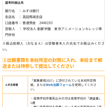
選考料振込先
銀行名 ： みずほ銀行
支店名 ： 高田馬場支店
口座番号： 普通預金 2446193
受取人 ： 学校法人 創都学園 東京アニメーションカレッジ専
門学校
※振込依頼人（おなまえ）は受験者本人の氏名でお振込みくださ
い。
②出願書類を本校所定の封筒に入れ、本校まで郵
送または持参して提出してください
「募集要項2027」に添付されている本校所定用
紙、または
Web出願フォーム
を使用してくださ
入学志願書
い。
・高等学校卒業見込みの方は高等学校の「調査書」
1通
・既に高等学校を卒業している方は高等学校の「卒