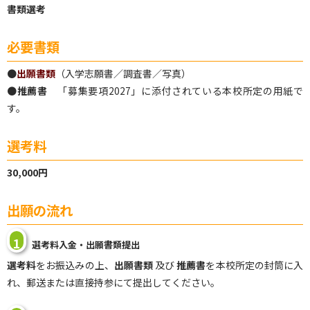
書類選考
必要書類
●
出願書類
（入学志願書／調査書／写真）
●
推薦書
「募集要項2027」に添付されている本校所定の用紙で
す。
選考料
30,000円
出願の流れ
1
選考料入金・出願書類提出
選考料
をお振込みの上、
出願書類
及び
推薦書
を本校所定の封筒に入
れ、郵送または直接持参にて提出してください。