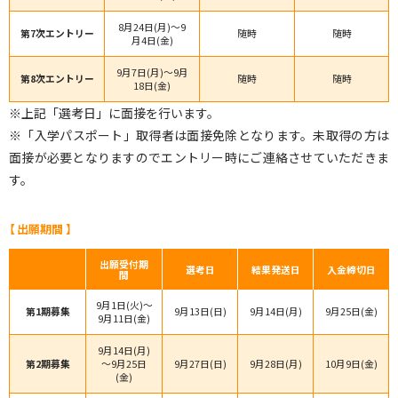
8月24日(月)～
9
第7次
エントリー
随時
随時
月4日(金)
9月7日(月)～
9月
第8次
エントリー
随時
随時
18日(金)
※上記「選考日」に面接を行います。
※「入学パスポート」取得者は面接免除となります。未取得の方は
面接が必要となりますのでエントリー時にご連絡させていただきま
す。
【 出願期間 】
出願受付期
選考日
結果発送日
入金締切日
間
9月1日(火)～
第1期募集
9月13日(日)
9月14日(月)
9月25日(金)
9月11日(金)
9月14日(月)
第2期募集
～9月25日
9月27日(日)
9月28日(月)
10月9日(金)
(金)