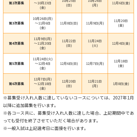
10月25日
10月26日
第2次募集
～10月23日
11月6日(金)
(日)
(月)
(金)
10月26日(月)
11月20日
第3次募集
～11月6日
11月8日(日)
11月9日(月)
(金)
(金)
11月9日(月)
11月22日
11月24日
第4次募集
～11月20日
12月4日(金)
(日)
(火)
(金)
11月24日(火)
12月18日
第5次募集
～12月4日
12月6日(日)
12月7日(月)
(金)
(金)
12月7日(月)
12月20日
12月21日
第6次募集
～12月18日
1月8日(金)
(日)
(月)
(金)
※募集受け入れ人数に達していないコースについては、2027年1月
以降に追加募集を行います。
※各コース共に、募集受け入れ人数に達した場合、上記期間中であ
っても受付を終了させていただく場合があります。
※一般入試は上記選考日に面接を行います。