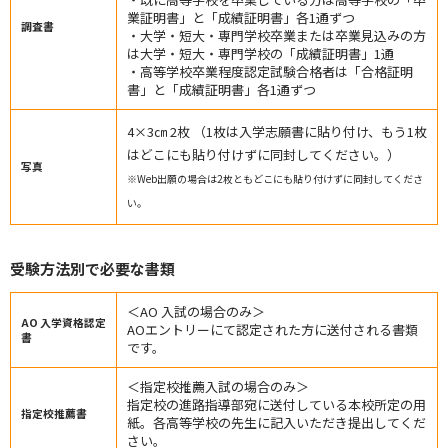
業証明書」と「成績証明書」各1通ずつ
調査書
・大学・短大・専門学校卒業または卒業見込みの方
は大学・短大・専門学校の「成績証明書」1通
・高等学校卒業程度認定試験合格者は「合格証明
書」と「成績証明書」各1通ずつ
4×3㎝ 2枚 （1枚は入学志願書に貼り付け、もう1枚
はどこにも貼り付けずに同封してください。）
写真
※Web出願の場合は2枚ともどこにも貼り付けずに同封してくださ
い。
受験方法別で必要な書類
＜AO 入試の場合のみ＞
AO 入学資格認定
AOエントリーにて認定された方に送付される書類
書
です。
＜指定校推薦入試の場合のみ＞
指定校の進路指導部宛に送付している本校所定の用
指定校推薦書
紙。各高等学校の先生に記入いただき提出してくだ
さい。