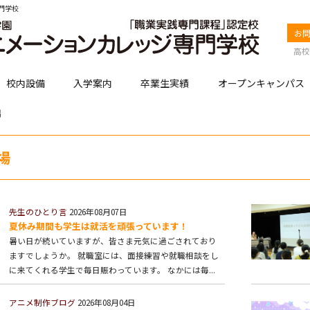
門学校
お
高校
校内設備
入学案内
卒業生実績
オープンキャンパス
場
場
先生のひとり言
2026年08月07日
夏休み期間も学生は就活を頑張っています！
暑い日が続いていますが、皆さま元気に過ごされており
ますでしょうか。 就職室には、面接練習や就職相談をし
に来てくれる学生で毎日賑わっています。 なかには毎...
アニメ制作ブログ
2026年08月04日