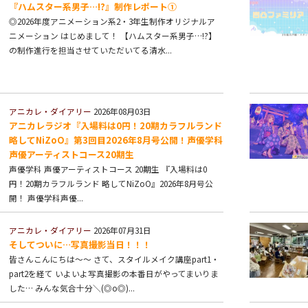
『ハムスター系男子…!?』制作レポート①
◎2026年度アニメーション系2・3年生制作オリジナルア
ニメーション はじめまして！ 【ハムスター系男子…!?】
の制作進行を担当させていただいてる清水...
アニカレ・ダイアリー
2026年08月03日
アニカレラジオ『入場料は0円！20期カラフルランド
略してNiZoO』第3回目2026年8月号公開！声優学科
声優アーティストコース20期生
声優学科 声優アーティストコース 20期生 『入場料は0
円！20期カラフルランド 略してNiZoO』2026年8月号公
開！ 声優学科声優...
アニカレ・ダイアリー
2026年07月31日
そしてついに…写真撮影当日！！！
皆さんこんにちは～～ さて、スタイルメイク講座part1・
part2を経て いよいよ写真撮影の本番日がやってまいりま
した… みんな気合十分＼(◎o◎)...