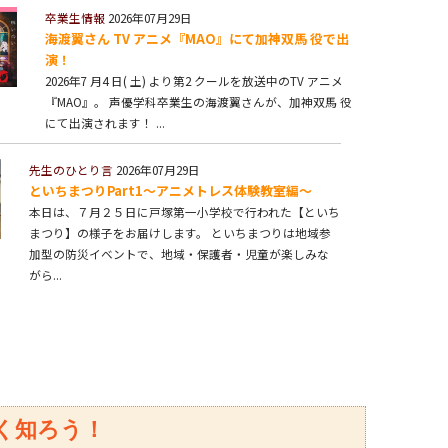
卒業生情報
2026年07月29日
海渡翼さん TV アニメ『MAO』にて加神双馬 役で出
演！
2026年7 月4 日( 土) より第2 クールを放送中のTV アニメ
『MAO』。 声優学科卒業生の海渡翼さんが、加神双馬 役
にて出演されます！ ...
先生のひとり言
2026年07月29日
といちまつりPart1～アニメトレス体験教室編～
本日は、７月２５日に戸塚第一小学校で行われた【といち
まつり】の様子をお届けします。 といちまつりは地域参
加型の防災イベントで、地域・保護者・児童が楽しみな
がら...
く知ろう！